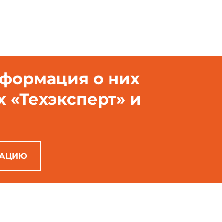
нформация о них
х «Техэксперт» и
РАЦИЮ