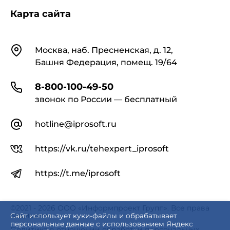
Карта сайта
Контакты
Москва, наб. Пресненская, д. 12,
Башня Федерация, помещ. 19/64
8-800-100-49-50
звонок по России — бесплатный
hotline@iprosoft.ru
https://vk.ru/tehexpert_iprosoft
https://t.me/iprosoft
©2021 - 2026 ООО «Информпроект Групп». Все права
защищены.
Сайт использует куки-файлы и обрабатывает
персональные данные с использованием Яндекс
Политика в отношении обработки персональных