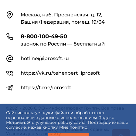
Контакты
Москва, наб. Пресненская, д. 12,
Башня Федерация, помещ. 19/64
8-800-100-49-50
звонок по России — бесплатный
hotline@iprosoft.ru
https://vk.ru/tehexpert_iprosoft
https://t.me/iprosoft
©2021 - 2026 ООО «Информпроект Групп». Все права
защищены.
Сайт использует куки-файлы и обрабатывает
персональные данные с использованием Яндекс
Политика в отношении обработки персональных
Метрики. Это улучшает работу сайта. Подтвердите ваше
данных
согласие, нажав кнопку Мне понятно.
Согласие на обработку персональных данных
Условия доступа к сайту