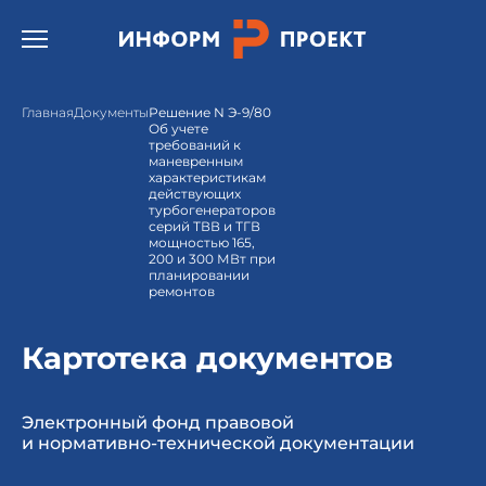
Открыть бургер меню.
Главная
Документы
Решение N Э-9/80
Об учете
требований к
маневренным
характеристикам
действующих
турбогенераторов
серий ТВВ и ТГВ
мощностью 165,
200 и 300 МВт при
планировании
ремонтов
Картотека документов
Электронный фонд правовой
и нормативно-технической документации