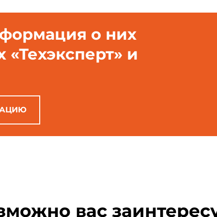
нформация о них
х «Техэксперт» и
РАЦИЮ
зможно вас заинтерес