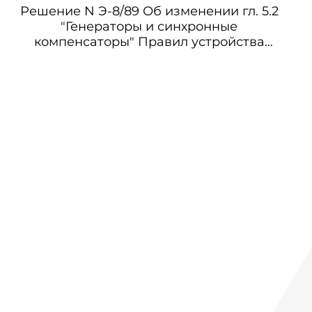
Решение N Э-8/89 Об изменении гл. 5.2
"Генераторы и синхронные
компенсаторы" Правил устройства
электроустановок (ПУЭ), шестое
издание, переработанное и
дополненное (М.: Энергоатомиздат, 1985)