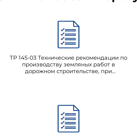
ТР 145-03 Технические рекомендации по
производству земляных работ в
дорожном строительстве, при
устройстве подземных инженерных
сетей, при обратной засыпке котлованов,
траншей, пазух