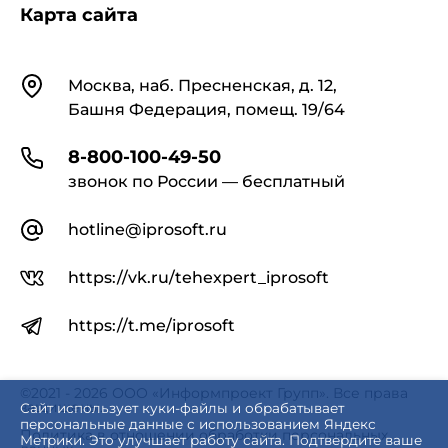
Карта сайта
Контакты
Москва, наб. Пресненская, д. 12,
Башня Федерация, помещ. 19/64
8-800-100-49-50
звонок по России — бесплатный
hotline@iprosoft.ru
https://vk.ru/tehexpert_iprosoft
https://t.me/iprosoft
©2021 - 2026 ООО «Информпроект Групп». Все права
защищены.
Сайт использует куки-файлы и обрабатывает
персональные данные с использованием Яндекс
Политика в отношении обработки персональных
Метрики. Это улучшает работу сайта. Подтвердите ваше