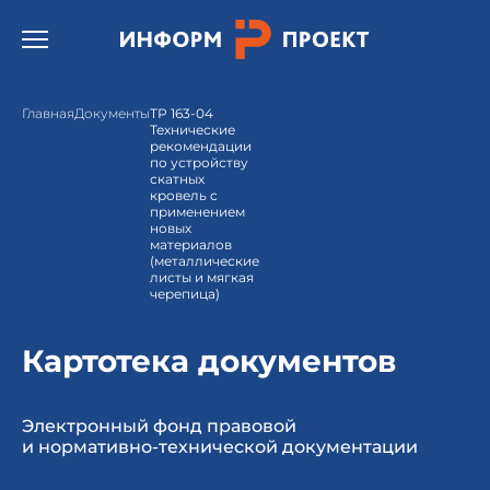
Открыть бургер меню.
Главная
Документы
ТР 163-04
Технические
рекомендации
по устройству
скатных
кровель с
применением
новых
материалов
(металлические
листы и мягкая
черепица)
Картотека документов
Электронный фонд правовой
и нормативно-технической документации