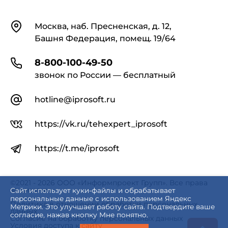
Контакты
Москва, наб. Пресненская, д. 12,
Башня Федерация, помещ. 19/64
8-800-100-49-50
звонок по России — бесплатный
hotline@iprosoft.ru
https://vk.ru/tehexpert_iprosoft
https://t.me/iprosoft
©2021 - 2026 ООО «Информпроект Групп». Все права
защищены.
Сайт использует куки-файлы и обрабатывает
персональные данные с использованием Яндекс
Политика в отношении обработки персональных
Метрики. Это улучшает работу сайта. Подтвердите ваше
данных
согласие, нажав кнопку Мне понятно.
Согласие на обработку персональных данных
Условия доступа к сайту