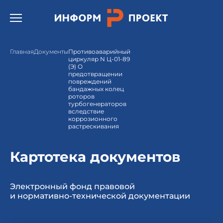
Открыть бургер меню.
Главная
Документы
Противоаварийный
циркуляр N Ц-01-89
(Э) О
предотвращении
повреждений
бандажных колец
роторов
турбогенераторов
вследствие
коррозионного
растрескивания
Картотека документов
Электронный фонд правовой
и нормативно-технической документации