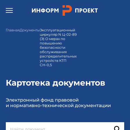
Открыть бургер меню.
Главная
Документы
Эксплуатационный
циркуляр N Ц-02-89
(Э) О мерах по
повышению
безопасности
обслуживания
распределительных
устройств КТП
СН-0,5
Картотека документов
Электронный фонд правовой
и нормативно-технической документации