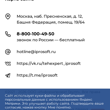
Контакты
Москва, наб. Пресненская, д. 12,
Башня Федерация, помещ. 19/64
8-800-100-49-50
звонок по России — бесплатный
hotline@iprosoft.ru
https://vk.ru/tehexpert_iprosoft
https://t.me/iprosoft
©2021 - 2026 ООО «Информпроект Групп». Все права
защищены.
Сайт использует куки-файлы и обрабатывает
персональные данные с использованием Яндекс
Политика в отношении обработки персональных
Метрики. Это улучшает работу сайта. Подтвердите ваше
данных
согласие, нажав кнопку Мне понятно.
Согласие на обработку персональных данных