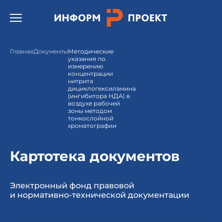
Открыть бургер меню.
Главная
Документы
Методические
указания по
измерению
концентрации
нитрита
дициклогексиламина
(ингибитора НДА) в
воздухе рабочей
зоны методом
тонкослойной
хроматографии
Картотека документов
Электронный фонд правовой
и нормативно-технической документации