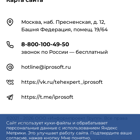
Карта сайта
Контакты
Москва, наб. Пресненская, д. 12,
Башня Федерация, помещ. 19/64
8-800-100-49-50
звонок по России — бесплатный
hotline@iprosoft.ru
https://vk.ru/tehexpert_iprosoft
https://t.me/iprosoft
©2021 - 2026 ООО «Информпроект Групп». Все права
защищены.
Сайт использует куки-файлы и обрабатывает
персональные данные с использованием Яндекс
Политика в отношении обработки персональных
Метрики. Это улучшает работу сайта. Подтвердите ваше
данных
согласие, нажав кнопку Мне понятно.