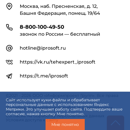
Контакты
Москва, наб. Пресненская, д. 12,
Башня Федерация, помещ. 19/64
8-800-100-49-50
звонок по России — бесплатный
hotline@iprosoft.ru
https://vk.ru/tehexpert_iprosoft
https://t.me/iprosoft
©2021 - 2026 ООО «Информпроект Групп». Все права
защищены.
Сайт использует куки-файлы и обрабатывает
персональные данные с использованием Яндекс
Политика в отношении обработки персональных
Метрики. Это улучшает работу сайта. Подтвердите ваше
данных
согласие, нажав кнопку Мне понятно.
Согласие на обработку персональных данных
Условия доступа к сайту
Мне понятно