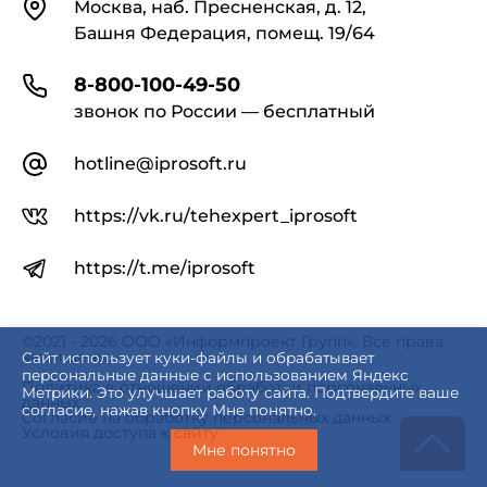
Контакты
Москва, наб. Пресненская, д. 12,
Башня Федерация, помещ. 19/64
8-800-100-49-50
звонок по России — бесплатный
hotline@iprosoft.ru
https://vk.ru/tehexpert_iprosoft
https://t.me/iprosoft
©2021 - 2026 ООО «Информпроект Групп». Все права
защищены.
Сайт использует куки-файлы и обрабатывает
персональные данные с использованием Яндекс
Политика в отношении обработки персональных
Метрики. Это улучшает работу сайта. Подтвердите ваше
данных
согласие, нажав кнопку Мне понятно.
Согласие на обработку персональных данных
Условия доступа к сайту
Мне понятно