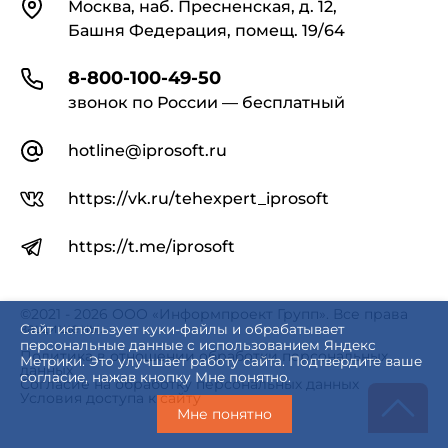
Контакты
Москва, наб. Пресненская, д. 12,
Башня Федерация, помещ. 19/64
8-800-100-49-50
звонок по России — бесплатный
hotline@iprosoft.ru
https://vk.ru/tehexpert_iprosoft
https://t.me/iprosoft
©2021 - 2026 ООО «Информпроект Групп». Все права
защищены.
Сайт использует куки-файлы и обрабатывает
персональные данные с использованием Яндекс
Политика в отношении обработки персональных
Метрики. Это улучшает работу сайта. Подтвердите ваше
данных
согласие, нажав кнопку Мне понятно.
Согласие на обработку персональных данных
Условия доступа к сайту
Мне понятно