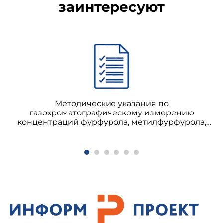
заинтересуют
Методические указания по
газохроматографическому измерению
концентраций фурфурола, метилфурфурола,
фурфурилового, метилфурфурилового и
тетрагидрофурфурилового спиртов в воздухе
рабочей зоны