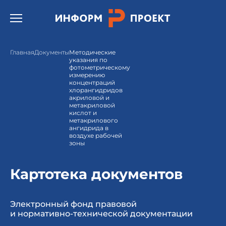
Открыть бургер меню.
Главная
Документы
Методические
указания по
фотометрическому
измерению
концентраций
хлорангидридов
акриловой и
метакриловой
кислот и
метакрилового
ангидрида в
воздухе рабочей
зоны
Картотека документов
Электронный фонд правовой
и нормативно-технической документации