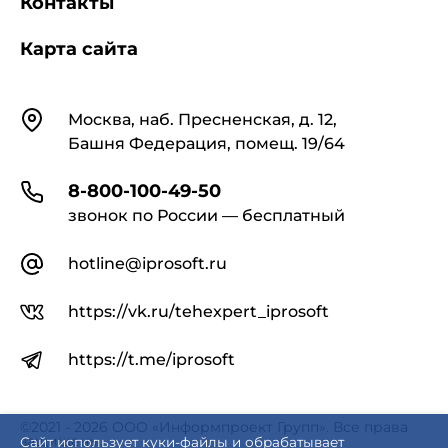
Контакты
Карта сайта
Контакты
Москва, наб. Пресненская, д. 12,
Башня Федерация, помещ. 19/64
8-800-100-49-50
звонок по России — бесплатный
hotline@iprosoft.ru
https://vk.ru/tehexpert_iprosoft
https://t.me/iprosoft
©2021 - 2026 ООО «Информпроект Групп». Все права
защищены.
Сайт использует куки-файлы и обрабатывает