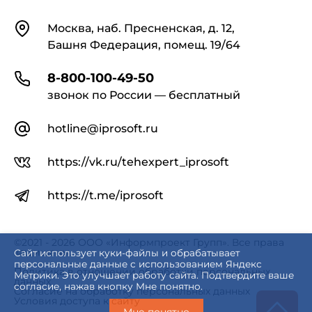
Контакты
Москва, наб. Пресненская, д. 12,
Башня Федерация, помещ. 19/64
8-800-100-49-50
звонок по России — бесплатный
hotline@iprosoft.ru
https://vk.ru/tehexpert_iprosoft
https://t.me/iprosoft
©2021 - 2026 ООО «Информпроект Групп». Все права
защищены.
Сайт использует куки-файлы и обрабатывает
персональные данные с использованием Яндекс
Политика в отношении обработки персональных
Метрики. Это улучшает работу сайта. Подтвердите ваше
данных
согласие, нажав кнопку Мне понятно.
Согласие на обработку персональных данных
Условия доступа к сайту