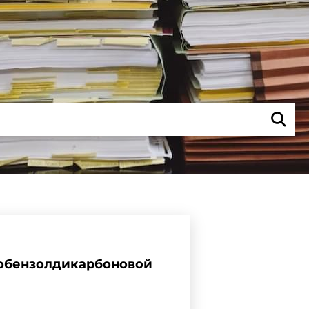
зобензолдикарбоновой