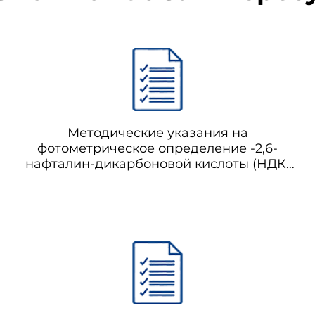
Методические указания на
фотометрическое определение -2,6-
нафталин-дикарбоновой кислоты (НДК)
и дихлорангидрида -2,6-нафталин-
дикарбоновой кислоты (ДНДК) в воздухе