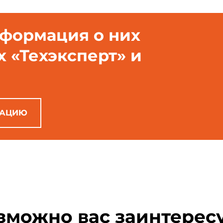
нформация о них
х «Техэксперт» и
РАЦИЮ
зможно вас заинтерес