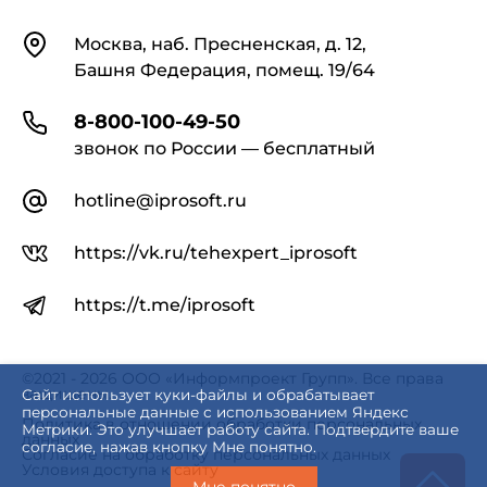
Контакты
Москва, наб. Пресненская, д. 12,
Башня Федерация, помещ. 19/64
8-800-100-49-50
звонок по России — бесплатный
hotline@iprosoft.ru
https://vk.ru/tehexpert_iprosoft
https://t.me/iprosoft
©2021 - 2026 ООО «Информпроект Групп». Все права
защищены.
Сайт использует куки-файлы и обрабатывает
персональные данные с использованием Яндекс
Политика в отношении обработки персональных
Метрики. Это улучшает работу сайта. Подтвердите ваше
данных
согласие, нажав кнопку Мне понятно.
Согласие на обработку персональных данных
Условия доступа к сайту