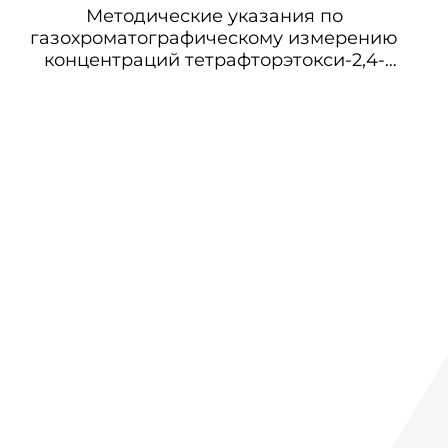
Методические указания по
газохроматографическому измерению
концентраций тетрафторэтокси-2,4-
фенилдиамина в воздухе рабочей зоны