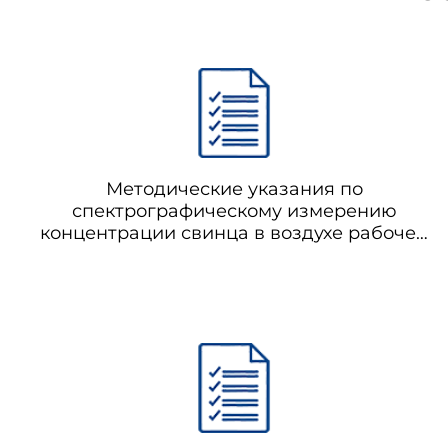
Методические указания по
спектрографическому измерению
концентрации свинца в воздухе рабочей
зоны и кронсодержащей красочной
пыли