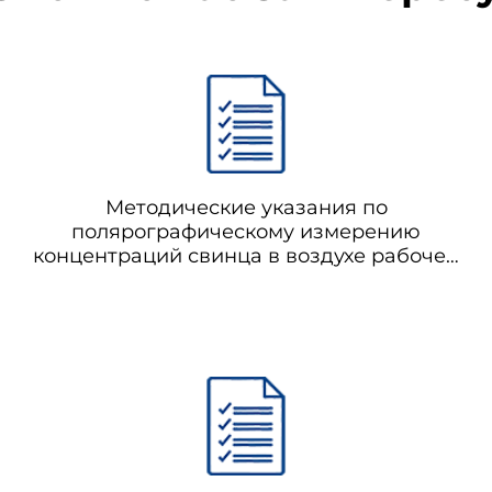
Методические указания по
полярографическому измерению
концентраций свинца в воздухе рабочей
зоны и кронсодержащей красочной
пыли