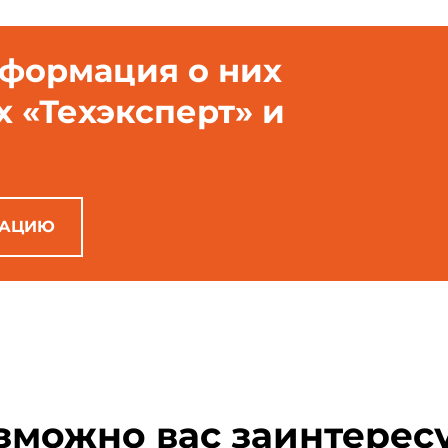
нформация о них
х «Техэксперт» и
РАЦИЮ
зможно вас заинтерес