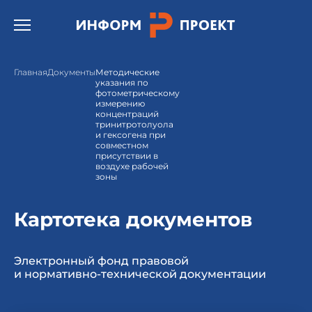
Открыть бургер меню.
Главная
Документы
Методические
указания по
фотометрическому
измерению
концентраций
тринитротолуола
и гексогена при
совместном
присутствии в
воздухе рабочей
зоны
Картотека документов
Электронный фонд правовой
и нормативно-технической документации