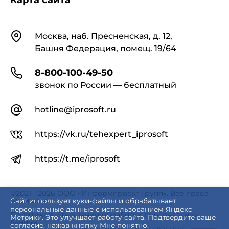
Карта сайта
Контакты
Москва, наб. Пресненская, д. 12,
Башня Федерация, помещ. 19/64
8-800-100-49-50
звонок по России — бесплатный
hotline@iprosoft.ru
https://vk.ru/tehexpert_iprosoft
https://t.me/iprosoft
©2021 - 2026 ООО «Информпроект Групп». Все права
защищены.
Сайт использует куки-файлы и обрабатывает
персональные данные с использованием Яндекс
Политика в отношении обработки персональных
Метрики. Это улучшает работу сайта. Подтвердите ваше
данных
согласие, нажав кнопку Мне понятно.