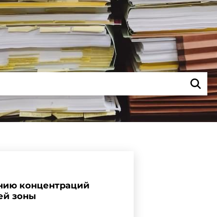
ению концентраций
чей зоны