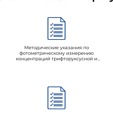
Методические указания по
фотометрическому измерению
концентраций трифторуксусной и
пентафторпропионовой кислот в воздухе
рабочей зоны