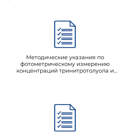
Методические указания по
фотометрическому измерению
концентраций тринитротолуола и
гексогена при совместном присутствии
в воздухе рабочей зоны