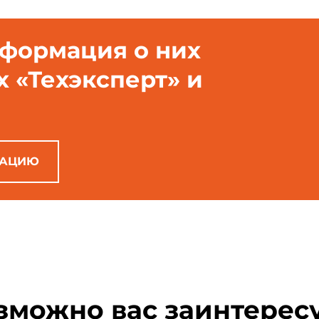
нформация о них
х «Техэксперт» и
РАЦИЮ
зможно вас заинтерес