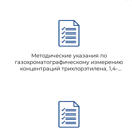
Методические указания по
газохроматографическому измерению
концентраций трихлорэтилена, 1,4-
диоксана, 1,2,4-триметилбензола
(псевдокумола) в воздухе рабочей зоны