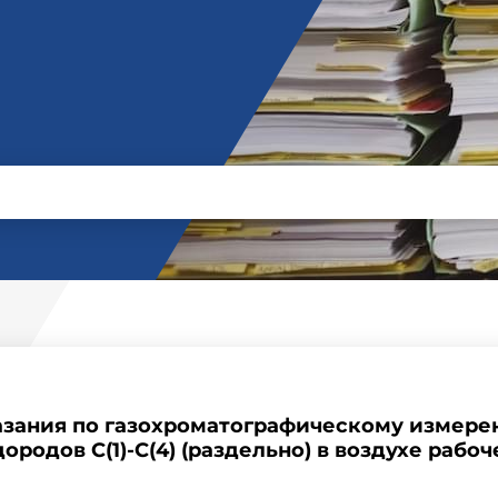
зания по газохроматографическому измер
ородов С(1)-С(4) (раздельно) в воздухе рабо