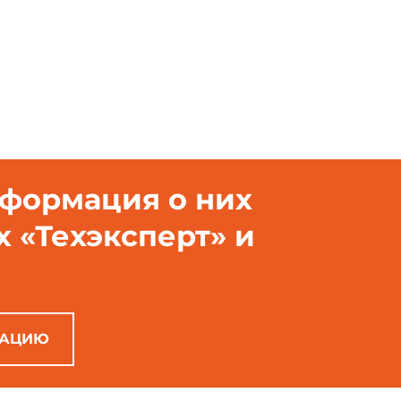
нформация о них
х «Техэксперт» и
РАЦИЮ