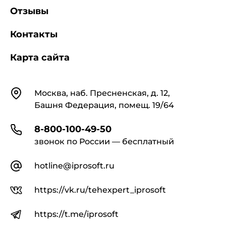
Отзывы
3 Сокращения
Контакты
Карта сайта
В настоящем стандарте применены
следующие сокращения:
Контакты
Москва, наб. Пресненская, д. 12,
ИОТОД - информационное обеспечение
Башня Федерация, помещ. 19/64
техники и операторской деятельности;
8-800-100-49-50
РД - ремонтные документы;
звонок по России — бесплатный
hotline@iprosoft.ru
ЭД - эксплуатационные документы.
https://vk.ru/tehexpert_iprosoft
https://t.me/iprosoft