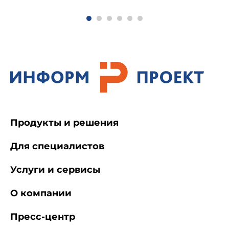
дана недатированная ссылка, то
рекомендуется использовать действующую
версию этого стандарта с учетом всех
внесенных в данную версию изменений. Если
заменен ссылочный стандарт, на который дана
датированная ссылка, то рекомендуется
использовать версию этого стандарта с
указанным выше годом утверждения
(принятия). Если после утверждения
настоящего стандарта в ссылочный стандарт,
на который дана датированная ссылка, внесено
изменение, затрагивающее положение, на
Продукты и решения
которое дана ссылка, то это положение
рекомендуется применять без учета данного
Для специалистов
изменения. Если ссылочный стандарт отменен
без замены, то положение, в котором дана
Услуги и сервисы
ссылка на него, рекомендуется применять в
части, не затрагивающей эту ссылку.
О компании
Пресс-центр