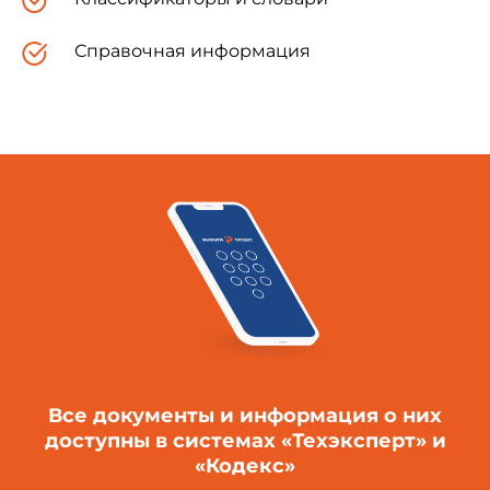
назначение, объекты стандартизации,
структуру, состав и границы
Справочная информация
классификационных групп системы стандартов
информационного обеспечения техники и
операторской деятельности системы
стандартов (ИОТОД).
2 Нормативные ссылки
В настоящем стандарте использованы
ссылки на следующие межгосударственные
стандарты:
Все документы и информация о них
доступны в системах «Техэксперт» и
ГОСТ 2.601
«Кодекс»
Единая система
конструкторской документации.