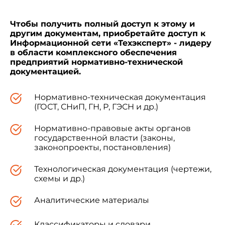
настоящего стандарта соответствующее
уведомление будет опубликовано в
Чтобы получить полный доступ к этому и
ближайшем выпуске ежемесячного
другим документам, приобретайте доступ к
информационного указателя "Национальные
Информационной сети «Техэксперт» - лидеру
стандарты". Соответствующая
в области комплексного обеспечения
информация, уведомление и тексты
предприятий нормативно-технической
размещаются также в информационной
документацией.
системе общего пользования - на
официальном сайте Федерального
Нормативно-техническая документация
агентства по техническому регулированию и
(ГОСТ, СНиП, ГН, Р, ГЭСН и др.)
метрологии в сети Интернет (www.gost.ru)
Нормативно-правовые акты органов
государственной власти (законы,
законопроекты, постановления)
Технологическая документация (чертежи,
1 Область применения
схемы и др.)
Аналитические материалы
Настоящий стандарт устанавливает общие
положения, определение и целевое
Классификаторы и словари