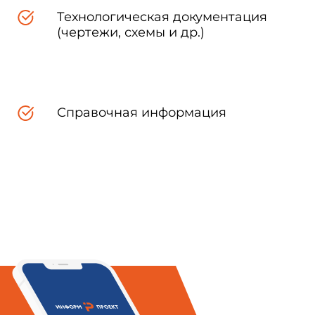
среды.
Технологическая документация
(чертежи, схемы и др.)
а конкретные виды услуг бань
Справочная информация
тва
кие условия