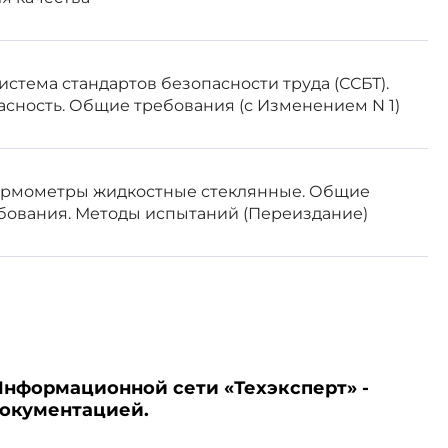
ом информационном указателе
 информационных указателях
стандарта соответствующее
 "Национальные стандарты".
 Система стандартов безопасности труда (ССБТ).
мационной системе общего
сность. Общие требования (с Изменением N 1)
ованию и метрологии в сети
Термометры жидкостные стеклянные. Общие
бования. Методы испытаний (Переиздание)
анизационно-правовой формы и
вых.
Информационной сети «Техэксперт» -
документацией.
вых, требования безопасности