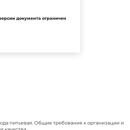
 версии документа ограничен
ния"
егулированию и метрологии от
екабря 2005 года N 530-ст. -
 Вода питьевая. Общие требования к организации и
я качества