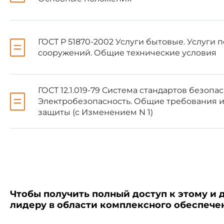
Информация об изменени
"Национальные стандарты",
"Национальные стандарты"
уведомление будет опублик
ГОСТ Р 51870-2002 Услуги бытовые. Услуги 
Соответствующая информа
сооружений. Общие технические условия
пользования - на официаль
Интернет
ГОСТ 12.1.019-79 Система стандартов безопас
Электробезопасность. Общие требования и
защиты (с Изменением N 1)
1 Область применения
Настоящий стандарт распр
на индивидуальных предприним
Чтобы получить полный доступ к этому и 
лидеру в области комплексного обеспеч
Настоящий стандарт уста