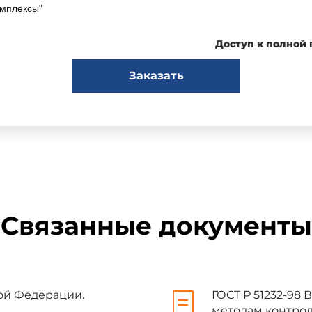
омплексы"
Доступ к полной
итетом по стандартизации ТК 346 "Бытовое обслуживание населе
Заказать
ДЕЙСТВИЕ Приказом Федерального агентства по техническому р
нала. ГОСТ Р утвержден приказом Ростехрегулирования от 30 д
Связанные документы
кой Федерации.
ГОСТ Р 51232-98
методам контрол