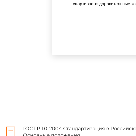
спортивно-оздоровительные к
2 ВНЕСЕН Техническим ком
3 УТВЕРЖДЕН И ВВЕДЕН В 
30 декабря* N 530-ст
_______________
* Вероятно ошибка ориги
Примечание "КОДЕКС".
3 ВВЕДЕН ВПЕРВЫЕ
ГОСТ Р 1.0-2004 Стандартизация в Российс
Основные положения