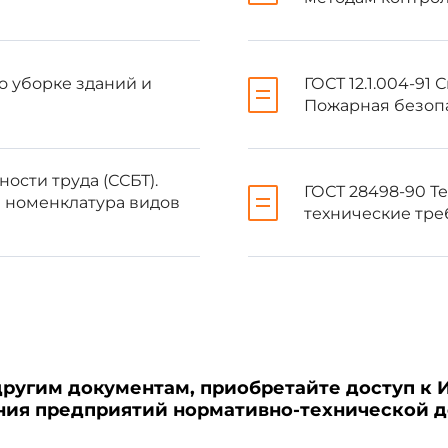
ях к настоящему стандарту публикуется в ежегодно издаваем
 а текст изменений и поправок - в ежемесячно издаваемых
. В случае пересмотра (замены) или отмены настоящего 
овано в ежемесячно издаваемом информационном указателе
по уборке зданий и
ГОСТ 12.1.004-91
ция, уведомление и тексты размещаются также в инфор
Пожарная безопа
ном сайте Федерального агентства по техническому регулир
ности труда (ССБТ).
ГОСТ 28498-90 
 номенклатура видов
технические тре
остраняется на организации, предприятия независимо от их орг
ателей (далее - исполнителей), оказывающих услуги бань и душе
другим документам, приобретайте доступ к 
ения предприятий нормативно-технической 
навливает общие технические требования к услугам бань и душе