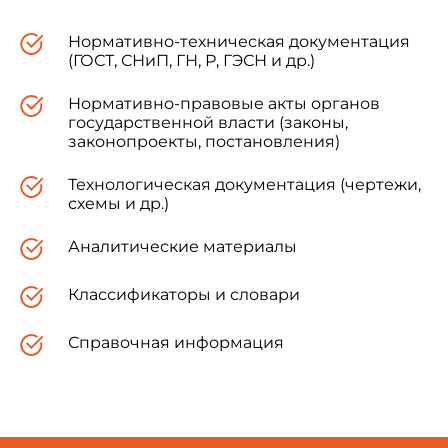
Беларусь
BY
Гос
Нормативно-техническая документация
(ГОСТ, СНиП, ГН, Р, ГЭСН и др.)
Казахстан
KZ
Гос
Нормативно-правовые акты органов
Кыргызстан
KG
Кыр
государственной власти (законы,
законопроекты, постановления)
Молдова
MD
Мол
Технологическая документация (чертежи,
схемы и др.)
Аналитические материалы
Классификаторы и словари
Справочная информация