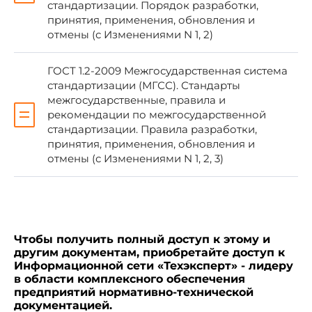
стандартизации. Порядок разработки,
принятия, применения, обновления и
отмены (с Изменениями N 1, 2)
ВНЕСЕН Федеральным агентством по
техническому регулированию и метрологии
ГОСТ 1.2-2009 Межгосударственная система
стандартизации (МГСС). Стандарты
2 ПРИНЯТ Межгосударственным советом
межгосударственные, правила и
по стандартизации, метрологии и
рекомендации по межгосударственной
сертификации (протокол N 23 от 28 февраля
стандартизации. Правила разработки,
2006 г.)
принятия, применения, обновления и
отмены (с Изменениями N 1, 2, 3)
За принятие проголосовали:
Краткое наименование
Код страны
Чтобы получить полный доступ к этому и
страны по МК (ИСО 3166)
по МК (ИСО 3166)
другим документам, приобретайте доступ к
004-97
004-97
Информационной сети «Техэксперт» - лидеру
в области комплексного обеспечения
Азербайджан
AZ
Азс
предприятий нормативно-технической
документацией.
Армения
AM
Мин