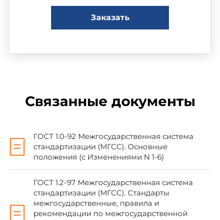
обновления, отмены"
Заказать
________________
* С 1 июля 2010 г. действует
ГОСТ 1.2-2009
.
Связанные документы
Сведения о стандарте
ГОСТ 1.0-92 Межгосударственная система
1 РАЗРАБОТАН Федеральным
стандартизации (МГСС). Основные
государственным унитарным предприятием
положения (с Изменениями N 1-6)
Всероссийским научно-исследовательским
институтом стандартизации и сертификации в
машиностроении (ВНИИНМАШ), Автономной
ГОСТ 1.2-97 Межгосударственная система
некоммерческой организацией Научно-
стандартизации (МГСС). Стандарты
исследовательским центром CALS-технологий
межгосударственные, правила и
"Прикладная логистика" (АНО НИЦ CALS-
рекомендации по межгосударственной
технологий "Прикладная логистика")