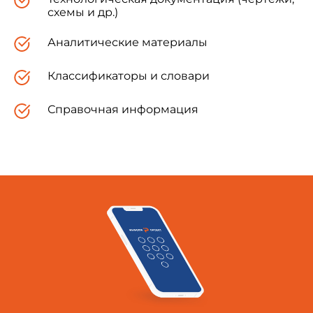
при обоюдном согласии оформляются
схемы и др.)
соответствующими дополнительными
соглашениями, являющимися неотъемлемой
Аналитические материалы
частью Договора. Рекомендуемая форма
Договора приведена в приложении 1.
Классификаторы и словари
1.3. В предмете Договора должен быть
Справочная информация
указан весь перечень выполняемых
Подрядчиком работ и услуг.
1.4. Работы и услуги, предоставляемые
Подрядчиком по Договору должны
соответствовать действующим техническим
требованиям, инструкциям, нормативным
документам и другим материалам Заказчика,
которые передаются в распоряжение
Подрядчика.
1.5. Подрядчик обеспечивает выполнение