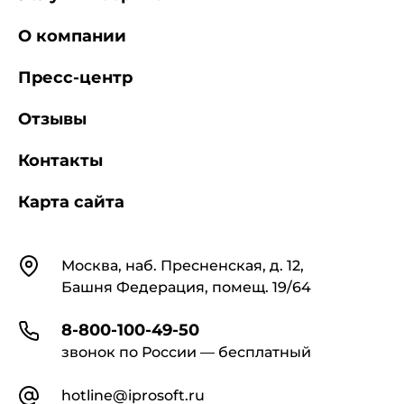
"Справочнику структурных показателей для
формирования свободных цен на энергоремонт
О компании
в условиях перехода к рыночной экономике" с
учетом действующего на момент составления
Пресс-центр
Договора индекса, установленного РАО "ЕЭС
России".
Отзывы
В смете приводятся также коэффициенты
Контакты
основной заработной платы производственных
рабочих и соответственно величина заработной
Карта сайта
платы рабочих по каждой работе.
Контакты
Форма внутренней сметы приведена в
Москва, наб. Пресненская, д. 12,
приложении 2.
Башня Федерация, помещ. 19/64
8-800-100-49-50
2.2. Коэффициенты к основной заработной
звонок по России — бесплатный
плате производственных рабочих
определяются двумя методами:
hotline@iprosoft.ru