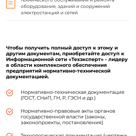
оборудования, зданий и сооружений
1. ПРЕДМЕТ ДОГОВОРА
электростанций и сетей
1.1. По Договору подряда одна Сторона -
Подрядчик обязуется выполнить по заданию
другой Стороны - Заказчика работу по ремонту
или модернизации энергооборудования и сдать
ее результат Заказчику, который обязуется
Чтобы получить полный доступ к этому и
другим документам, приобретайте доступ к
принять результат работы и оплатить его.
Информационной сети «Техэксперт» - лидеру
в области комплексного обеспечения
предприятий нормативно-технической
1.2. Договор, заключенный между
документацией.
Подрядчиком и Заказчиком, представляет
собой документ, подписанный обеими
сторонами и который юридически оформляет
Нормативно-техническая документация
достигнутые соглашения между ними.
(ГОСТ, СНиП, ГН, Р, ГЭСН и др.)
Документы, подписанные Сторонами и
прилагаемые к Договору, являются его
Нормативно-правовые акты органов
составной частью. Все дополнения или
государственной власти (законы,
изменения к уже подписанному Договору,
законопроекты, постановления)
возникшие в процессе его выполнения,
рассматриваются Заказчиком и Подрядчиком и
Технологическая документация (чертежи,