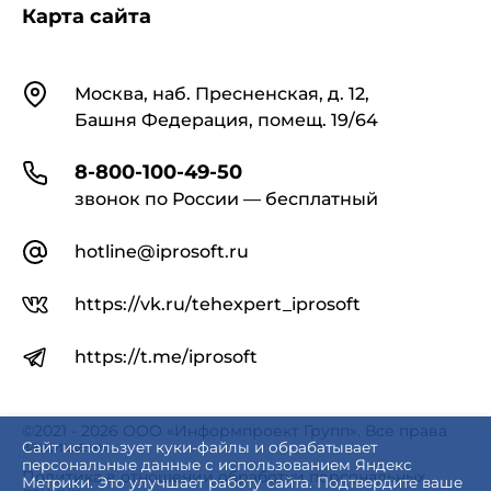
Карта сайта
Контакты
Москва, наб. Пресненская, д. 12,
Башня Федерация, помещ. 19/64
8-800-100-49-50
звонок по России — бесплатный
hotline@iprosoft.ru
https://vk.ru/tehexpert_iprosoft
https://t.me/iprosoft
©2021 - 2026 ООО «Информпроект Групп». Все права
защищены.
Сайт использует куки-файлы и обрабатывает
персональные данные с использованием Яндекс
Политика в отношении обработки персональных
Метрики. Это улучшает работу сайта. Подтвердите ваше