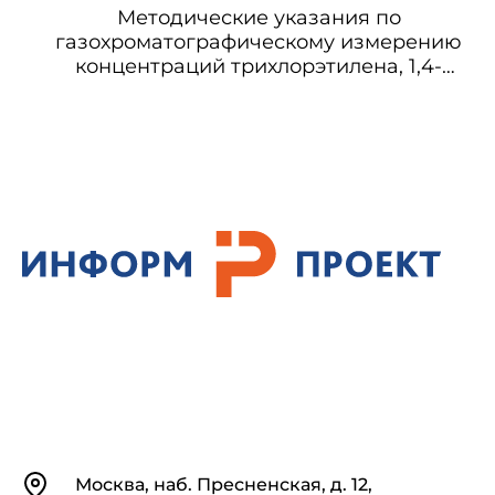
Методические указания по
газохроматографическому измерению
концентраций трихлорэтилена, 1,4-
диоксана и 1,2,4-триметилбензола
(псевдокумола) в воздухе рабочей зоны
Контакты
Москва, наб. Пресненская, д. 12,