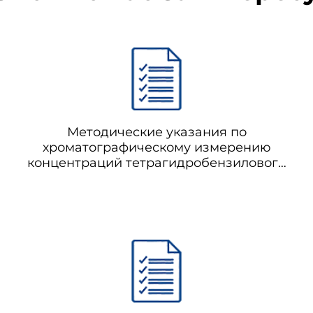
Методические указания по
хроматографическому измерению
концентраций тетрагидробензилового
эфира циклогексенкарбоновой кислоты
в воздухе рабочей зоны