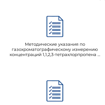
Методические указания по
газохроматографическому измерению
концентраций 1,1,2,3-тетрахлорпропена в
воздухе рабочей зоны