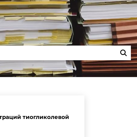
траций тиогликолевой