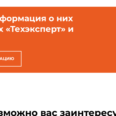
нформация о них
х «Техэксперт» и
РАЦИЮ
зможно вас заинтерес