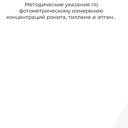
Методические указания по
фотометрическому измерению
концентраций ронита, тиллама и эптама
в воздухе рабочей зоны