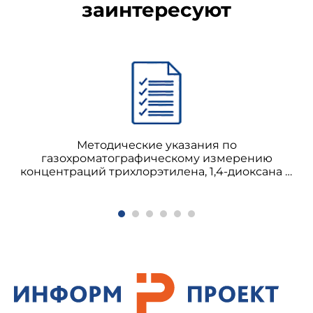
заинтересуют
Методические указания по
газохроматографическому измерению
концентраций трихлорэтилена, 1,4-диоксана и
1,2,4-триметилбензола (псевдокумола) в воздухе
рабочей зоны