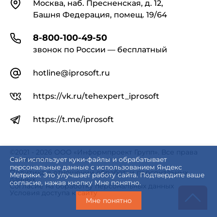
Контакты
Москва, наб. Пресненская, д. 12,
Башня Федерация, помещ. 19/64
8-800-100-49-50
звонок по России — бесплатный
hotline@iprosoft.ru
https://vk.ru/tehexpert_iprosoft
https://t.me/iprosoft
©2021 - 2026 ООО «Информпроект Групп». Все права
защищены.
Сайт использует куки-файлы и обрабатывает
персональные данные с использованием Яндекс
Политика в отношении обработки персональных
Метрики. Это улучшает работу сайта. Подтвердите ваше
данных
согласие, нажав кнопку Мне понятно.
Согласие на обработку персональных данных
Условия доступа к сайту
Мне понятно