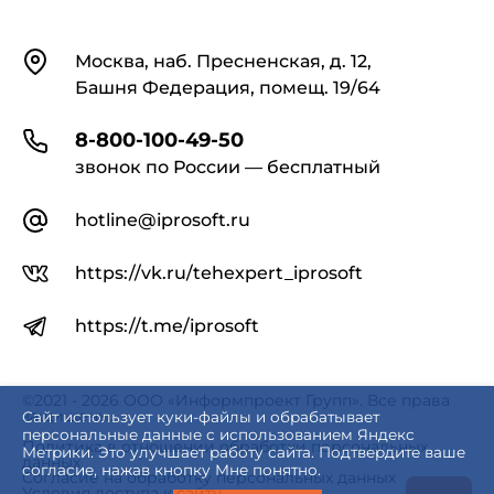
Контакты
Москва, наб. Пресненская, д. 12,
Башня Федерация, помещ. 19/64
8-800-100-49-50
звонок по России — бесплатный
hotline@iprosoft.ru
https://vk.ru/tehexpert_iprosoft
https://t.me/iprosoft
©2021 - 2026 ООО «Информпроект Групп». Все права
защищены.
Сайт использует куки-файлы и обрабатывает
персональные данные с использованием Яндекс
Политика в отношении обработки персональных
Метрики. Это улучшает работу сайта. Подтвердите ваше
данных
согласие, нажав кнопку Мне понятно.
Согласие на обработку персональных данных
Условия доступа к сайту