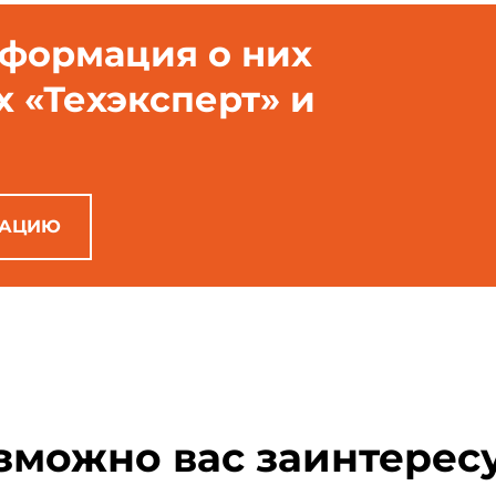
нформация о них
х «Техэксперт» и
РАЦИЮ
зможно вас заинтерес