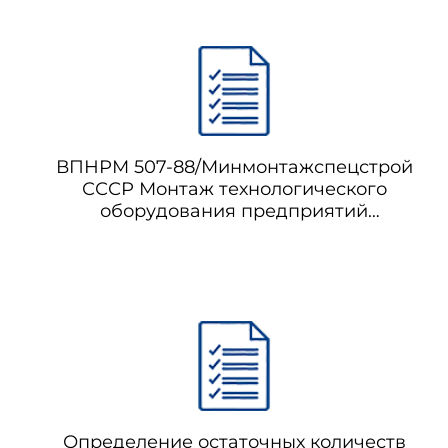
ВПНРМ 507-88/Минмонтажспецстрой
СССР Монтаж технологического
оборудования предприятий
стройиндустрии (вращающаяся печь для
производства цемента, холодильники,
мельницы, электрофильтры)
Определение остаточных количеств