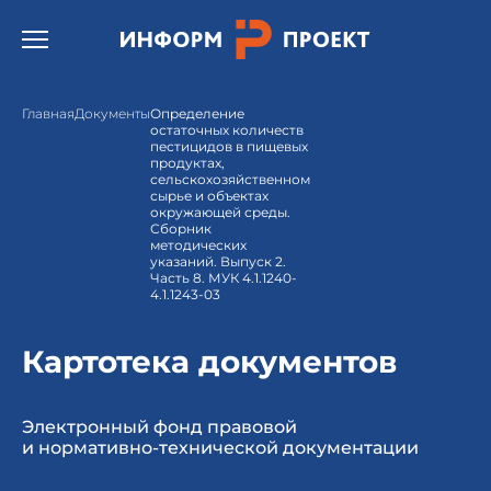
Открыть бургер меню.
Главная
Документы
Определение
остаточных количеств
пестицидов в пищевых
продуктах,
сельскохозяйственном
сырье и объектах
окружающей среды.
Сборник
методических
указаний. Выпуск 2.
Часть 8. МУК 4.1.1240-
4.1.1243-03
Картотека документов
Электронный фонд правовой
и нормативно-технической документации