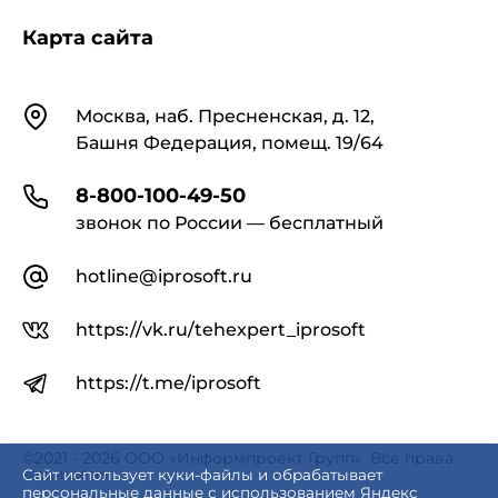
Карта сайта
Контакты
Москва, наб. Пресненская, д. 12,
Башня Федерация, помещ. 19/64
8-800-100-49-50
звонок по России — бесплатный
hotline@iprosoft.ru
https://vk.ru/tehexpert_iprosoft
https://t.me/iprosoft
©2021 - 2026 ООО «Информпроект Групп». Все права
защищены.
Сайт использует куки-файлы и обрабатывает
персональные данные с использованием Яндекс