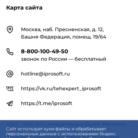
Карта сайта
Контакты
Москва, наб. Пресненская, д. 12,
Башня Федерация, помещ. 19/64
8-800-100-49-50
звонок по России — бесплатный
hotline@iprosoft.ru
https://vk.ru/tehexpert_iprosoft
https://t.me/iprosoft
©2021 - 2026 ООО «Информпроект Групп». Все права
защищены.
Сайт использует куки-файлы и обрабатывает
персональные данные с использованием Яндекс
Политика в отношении обработки персональных