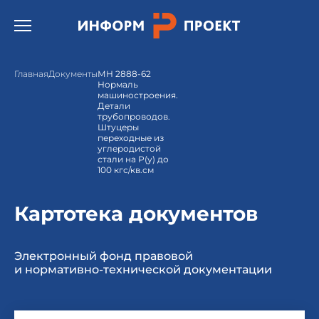
Открыть бургер меню.
Главная
Документы
МН 2888-62
Нормаль
машиностроения.
Детали
трубопроводов.
Штуцеры
переходные из
углеродистой
стали на Р(у) до
100 кгс/кв.см
Картотека документов
Электронный фонд правовой
и нормативно-технической документации