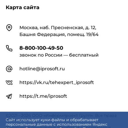
Карта сайта
Контакты
Москва, наб. Пресненская, д. 12,
Башня Федерация, помещ. 19/64
8-800-100-49-50
звонок по России — бесплатный
hotline@iprosoft.ru
https://vk.ru/tehexpert_iprosoft
https://t.me/iprosoft
©2021 - 2026 ООО «Информпроект Групп». Все права
защищены.
Сайт использует куки-файлы и обрабатывает
персональные данные с использованием Яндекс
Политика в отношении обработки персональных