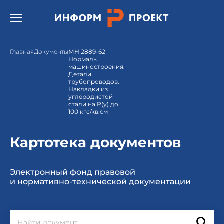
Открыть бургер меню.
Главная
Документы
МН 2889-62
Нормаль
машиностроения.
Детали
трубопроводов.
Накладки из
углеродистой
стали на Р(у) до
100 кгс/кв.см
Картотека документов
Электронный фонд правовой
и нормативно-технической документации