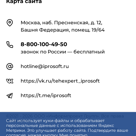
Карта сайта
Контакты
Москва, наб. Пресненская, д. 12,
Башня Федерация, помещ. 19/64
8-800-100-49-50
звонок по России — бесплатный
hotline@iprosoft.ru
https://vk.ru/tehexpert_iprosoft
https://t.me/iprosoft
©2021 - 2026 ООО «Информпроект Групп». Все права
защищены.
Сайт использует куки-файлы и обрабатывает
персональные данные с использованием Яндекс
Политика в отношении обработки персональных
Метрики. Это улучшает работу сайта. Подтвердите ваше
данных
согласие, нажав кнопку Мне понятно.