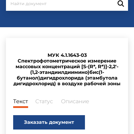
МУК 4.1.1643-03
Спектрофотометрическое измерение
массовых концентраций [S-(R*, R*)]-2,2'-
(1,2-этандиилдиимино)бис(1-
бутанол)дигидрохлорида (этамбутола
дигидрохлорид) в воздухе рабочей зоны
Текст
Статус
Описание
Заказать документ