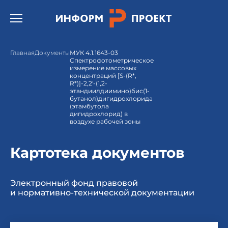
Открыть бургер меню.
Главная
Документы
МУК 4.1.1643-03
Спектрофотометрическое
измерение массовых
концентраций [S-(R*,
R*)]-2,2'-(1,2-
этандиилдиимино)бис(1-
бутанол)дигидрохлорида
(этамбутола
дигидрохлорид) в
воздухе рабочей зоны
Картотека документов
Электронный фонд правовой
и нормативно-технической документации