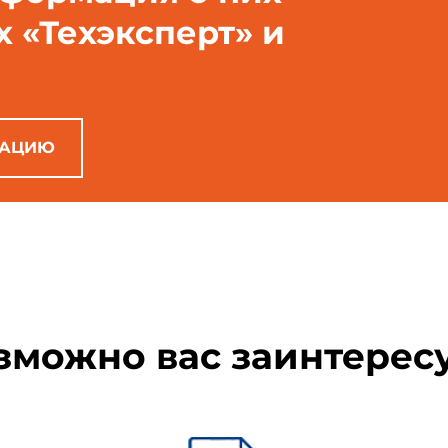
х «Техэксперт» и
ема стандартов безопасности труда. Средства защиты рабо
рительные металлические. Технические условия
РАЦИЮ
ковочные и технического назначения из лубяных волокон. Общие т
мент и шлакопортландцемент. Технические условия
зможно вас заинтерес