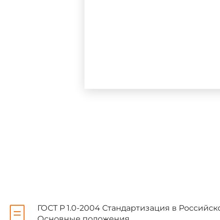
2 УТВЕРЖДЕН И ВВЕДЕН В 
15 августа 2006 г. N 157-ст
3 ВВЕДЕН ВПЕРВЫЕ
Информация об изменени
"Национальные стандарты",
"Национальные стандарты"
уведомление будет опублик
Соответствующая информа
пользования - на официаль
Интернет
ГОСТ Р 1.0-2004 Стандартизация в Российс
Основные положения