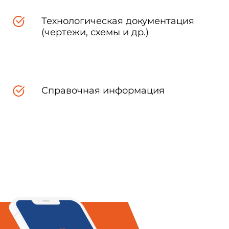
Технологическая документация
(чертежи, схемы и др.)
 испытаний на старение при
требования
Справочная информация
бования
ственное. Общие требования
ственное. Общие требования
 Требования безопасности