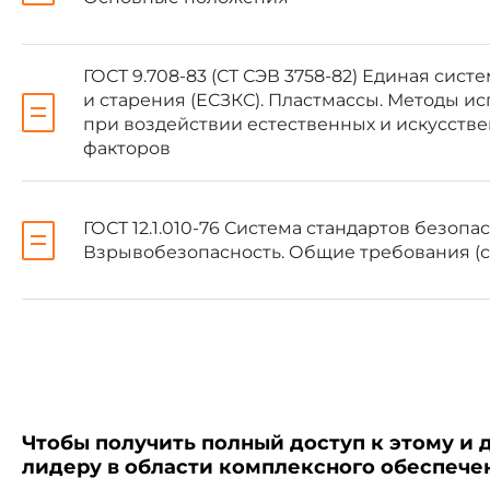
1 Область применения
ГОСТ 9.708-83 (СТ СЭВ 3758-82) Единая сис
и старения (ЕСЗКС). Пластмассы. Методы и
при воздействии естественных и искусств
факторов
Настоящий стандарт рас
упаковывания, транспортирован
ГОСТ 12.1.010-76 Система стандартов безопас
Мешки, предназначенные 
Взрывобезопасность. Общие требования (с
требованиям
ГОСТ 26319
.
2 Нормативные ссылки
Чтобы получить полный доступ к этому и 
лидеру в области комплексного обеспеч