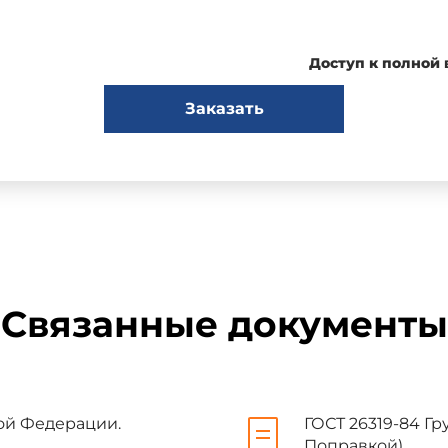
ДЕЙСТВИЕ Приказом Федерального агентства по техническому р
Доступ к полной
Заказать
ях к настоящему стандарту публикуется в ежегодно издаваем
 а текст изменений и поправок - в ежемесячно издаваемых
. В случае пересмотра (замены) или отмены настоящего 
Связанные документы
овано в ежемесячно издаваемом информационном указателе
ция, уведомление и тексты размещаются также в инфор
ном сайте Федерального агентства по техническому регулир
кой Федерации.
ГОСТ 26319-84 Гр
Поправкой)