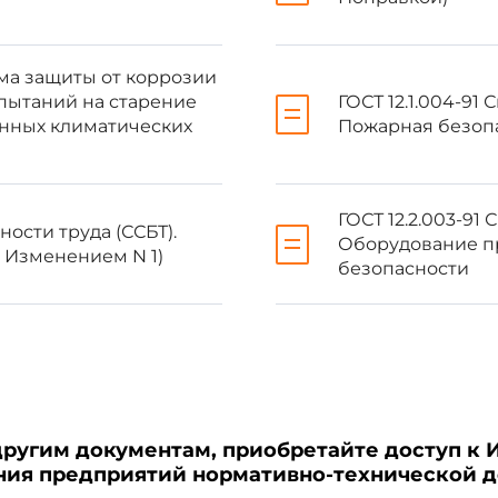
тема защиты от коррозии
спытаний на старение
ГОСТ 12.1.004-91
енных климатических
Пожарная безопа
пространяется на тканые полипропиленовые мешки (далее - 
ия и хранения пищевой и технической продукции массой до 50 кг.
ГОСТ 12.2.003-91
ности труда (ССБТ).
Оборудование п
для упаковывания, транспортирования и хранения опасных гру
 Изменением N 1)
безопасности
другим документам, приобретайте доступ к 
ения предприятий нормативно-технической 