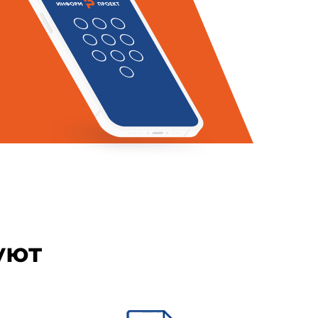
тающих. Общие требования и
ехнические условия
уют