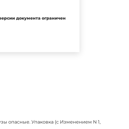
егулированию и метрологии от
 версии документа ограничен
ом информационном указателе
 информационных указателях
стандарта соответствующее
 "Национальные стандарты".
мационной системе общего
ованию и метрологии в сети
узы опасные. Упаковка (с Изменением N 1,