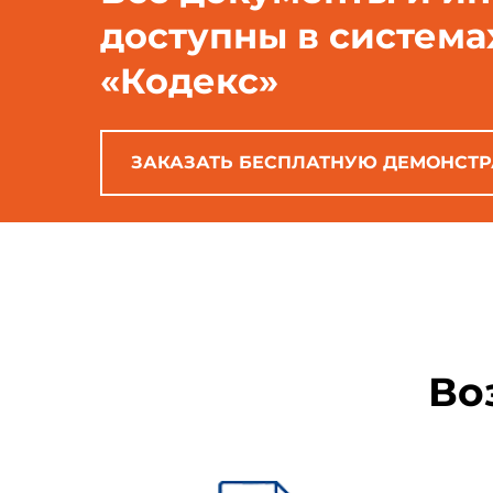
доступны в система
ГОСТ 12.4.011-89 Сист
«Кодекс»
классификация
ГОСТ 427-75 Линейки изме
ЗАКАЗАТЬ БЕСПЛАТНУЮ ДЕМОНСТ
ГОСТ 5530-2004 Ткани упа
ГОСТ 10178-85 Портландце
Во