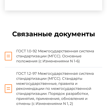
2 ВНЕСЕН Федеральным агентством по
техническому регулированию и метрологии
3 ПРИНЯТ Межгосударственным советом
Связанные документы
по стандартизации, метрологии и
сертификации (протокол N 24 от 6 июня 2006 г.)
ГОСТ 1.0-92 Межгосударственная система
За принятие проголосовали:
стандартизации (МГСС). Основные
положения (с Изменениями N 1-6)
Краткое наименование
Код страны
ГОСТ 1.2-97 Межгосударственная система
страны по МК (ИСО 3166)
по МК (ИСО 3166)
стандартизации (МГСС). Стандарты
004-97
004-97
межгосударственные, правила и
рекомендации по межгосударственной
Азербайджан
AZ
Азс
стандартизации. Порядок разработки,
принятия, применения, обновления и
Армения
AM
Ми
отмены (с Изменениями N 1, 2)
ра