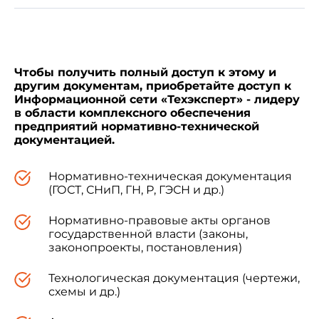
Ар
Беларусь
BY
Гос
Грузия
GE
Гру
Чтобы получить полный доступ к этому и
Казахстан
KZ
Гос
другим документам, приобретайте доступ к
Информационной сети «Техэксперт» - лидеру
Кыргызстан
KG
Нац
в области комплексного обеспечения
мет
предприятий нормативно-технической
документацией.
Молдова
MD
Мол
Российская Федерация
RU
Фе
Нормативно-техническая документация
те
(ГОСТ, СНиП, ГН, Р, ГЭСН и др.)
мет
Нормативно-правовые акты органов
Таджикистан
TJ
Тад
государственной власти (законы,
законопроекты, постановления)
Туркменистан
Технологическая документация (чертежи,
схемы и др.)