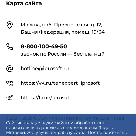
Карта сайта
Контакты
Москва, наб. Пресненская, д. 12,
Башня Федерация, помещ. 19/64
8-800-100-49-50
звонок по России — бесплатный
hotline@iprosoft.ru
https://vk.ru/tehexpert_iprosoft
https://t.me/iprosoft
©2021 - 2026 ООО «Информпроект Групп». Все права
защищены.
Сайт использует куки-файлы и обрабатывает
персональные данные с использованием Яндекс
Политика в отношении обработки персональных
Метрики. Это улучшает работу сайта. Подтвердите ваше
данных