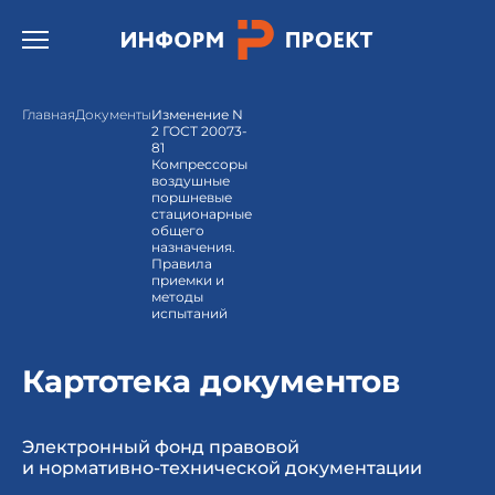
Открыть бургер меню.
Главная
Документы
Изменение N
2 ГОСТ 20073-
81
Компрессоры
воздушные
поршневые
стационарные
общего
назначения.
Правила
приемки и
методы
испытаний
Картотека документов
Электронный фонд правовой
и нормативно-технической документации