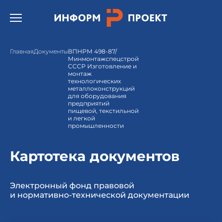
Открыть бургер меню.
Главная
Документы
ВПНРМ 498-87/
Минмонтажспецстрой
СССР Изготовление и
монтаж
технологических
металлоконструкций
для оборудования
предприятий
пищевой, текстильной
и легкой
промышленности
Картотека документов
Электронный фонд правовой
и нормативно-технической документации