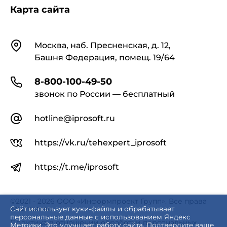
Карта сайта
Контакты
Москва, наб. Пресненская, д. 12,
Башня Федерация, помещ. 19/64
8-800-100-49-50
звонок по России — бесплатный
hotline@iprosoft.ru
https://vk.ru/tehexpert_iprosoft
https://t.me/iprosoft
©2021 - 2026 ООО «Информпроект Групп». Все права
защищены.
Сайт использует куки-файлы и обрабатывает
персональные данные с использованием Яндекс
Политика в отношении обработки персональных
Метрики. Это улучшает работу сайта. Подтвердите ваше