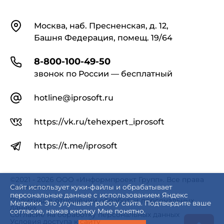
Контакты
Москва, наб. Пресненская, д. 12,
Башня Федерация, помещ. 19/64
8-800-100-49-50
звонок по России — бесплатный
hotline@iprosoft.ru
https://vk.ru/tehexpert_iprosoft
https://t.me/iprosoft
©2021 - 2026 ООО «Информпроект Групп». Все права
защищены.
Сайт использует куки-файлы и обрабатывает
персональные данные с использованием Яндекс
Политика в отношении обработки персональных
Метрики. Это улучшает работу сайта. Подтвердите ваше
данных
согласие, нажав кнопку Мне понятно.
Согласие на обработку персональных данных
Условия доступа к сайту