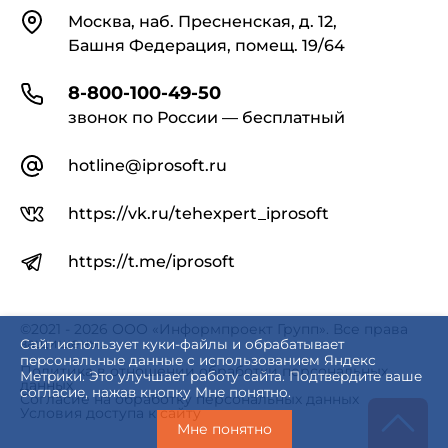
Контакты
Москва, наб. Пресненская, д. 12,
Башня Федерация, помещ. 19/64
8-800-100-49-50
звонок по России — бесплатный
hotline@iprosoft.ru
https://vk.ru/tehexpert_iprosoft
https://t.me/iprosoft
©2021 - 2026 ООО «Информпроект Групп». Все права
защищены.
Сайт использует куки-файлы и обрабатывает
персональные данные с использованием Яндекс
Политика в отношении обработки персональных
Метрики. Это улучшает работу сайта. Подтвердите ваше
данных
согласие, нажав кнопку Мне понятно.
Согласие на обработку персональных данных
Условия доступа к сайту
Мне понятно