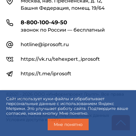
Москва, наб. Пресненская, д. 12,
Башня Федерация, помещ. 19/64
8-800-100-49-50
звонок по России — бесплатный
hotline@iprosoft.ru
https://vk.ru/tehexpert_iprosoft
https://t.me/iprosoft
©2021 - 2026 ООО «Информпроект Групп». Все права
защищены.
Сайт использует куки-файлы и обрабатывает
персональные данные с использованием Яндекс
Политика в отношении обработки персональных
Метрики. Это улучшает работу сайта. Подтвердите ваше
данных
согласие, нажав кнопку Мне понятно.
Согласие на обработку персональных данных
Условия доступа к сайту
Мне понятно