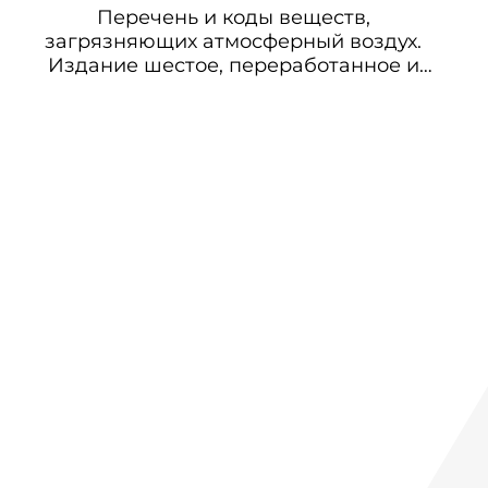
Перечень и коды веществ,
загрязняющих атмосферный воздух.
Издание шестое, переработанное и
дополненное (с изменениями на
01.02.2006 г.)(Введение, Список N 1)