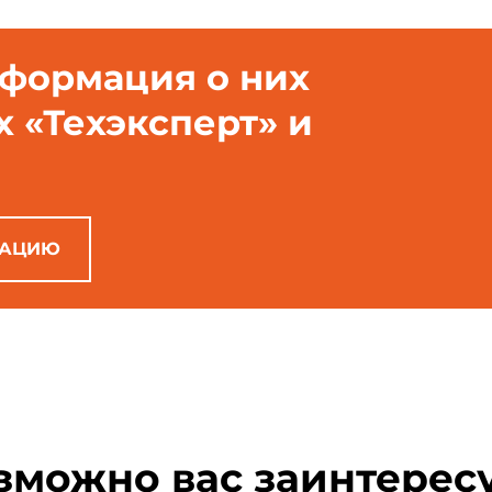
нформация о них
х «Техэксперт» и
РАЦИЮ
зможно вас заинтерес