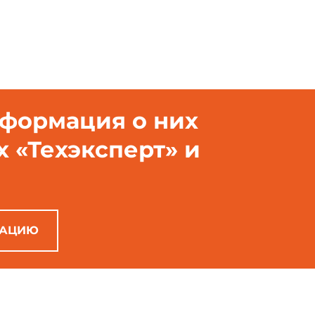
нформация о них
х «Техэксперт» и
РАЦИЮ