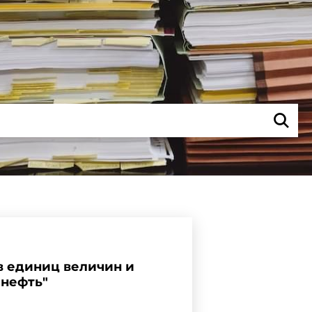
в единиц величин и
снефть"