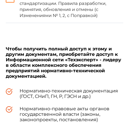
стандартизации. Правила разработки,
принятия, обновления и отмены (с
2 ВНЕСЕН Техническим комитетом по
Изменениями № 1, 2, с Поправкой)
стандартизации ТК 465 "Строительство"
3 ПРИНЯТ Межгосударственной научно-
технической комиссией по стандартизации,
Чтобы получить полный доступ к этому и
техническому нормированию и оценке
другим документам, приобретайте доступ к
соответствия в строительстве (МНТКС)
Информационной сети «Техэксперт» - лидеру
(приложение Д к протоколу от 8 декабря 2011 г.
в области комплексного обеспечения
N 39)
предприятий нормативно-технической
документацией.
Нормативно-техническая документация
За принятие проголосовали:
(ГОСТ, СНиП, ГН, Р, ГЭСН и др.)
Нормативно-правовые акты органов
государственной власти (законы,
законопроекты, постановления)