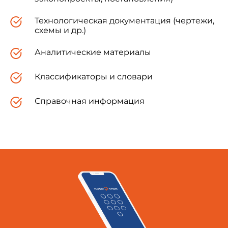
Технологическая документация (чертежи,
Молдова
MD
схемы и др.)
Россия
RU
Аналитические материалы
Таджикистан
TJ
Классификаторы и словари
Справочная информация