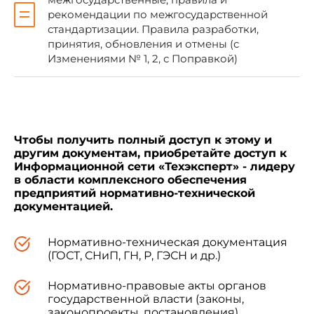
технической комиссией по стандартизации,
рекомендации по межгосударственной
техническому нормированию и оценке
стандартизации. Правила разработки,
соответствия в строительстве (МНТКС)
принятия, обновления и отмены (с
(приложение Д к протоколу от 8 декабря 2011 г.
Изменениями № 1, 2, с Поправкой)
N 39)
За принятие проголосовали:
Чтобы получить полный доступ к этому и
другим документам, приобретайте доступ к
Информационной сети «Техэксперт» - лидеру
Краткое наименование страны
Код страны по МК
в области комплексного обеспечения
по МК (ИСО 3166) 004-97
(ИСО 3166) 004-97
предприятий нормативно-технической
документацией.
Азербайджан
AZ
Нормативно-техническая документация
Армения
AM
(ГОСТ, СНиП, ГН, Р, ГЭСН и др.)
Казахстан
KZ
Нормативно-правовые акты органов
государственной власти (законы,
законопроекты, постановления)
Киргизия
KG