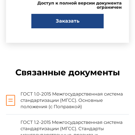
Доступ к полной версии документа
отмены"
ограничен
Заказать
Сведения о стандарте
1 ПОДГОТОВЛЕН Корпорацией
"ТехноНИКОЛЬ" и федеральным
государственным бюджетным учреждением
"Научно-исследовательский институт
строительной физики Российской академии
Связанные документы
архитектуры и строительных наук" (НИИСФ
РААСН) на основе собственного перевода на
русский язык англоязычой версии стандарта,
указанного в пункте 5
ГОСТ 1.0-2015 Межгосударственная система
стандартизации (МГСС). Основные
положения (с Поправкой)
2 ВНЕСЕН Техническим комитетом по
стандартизации ТК 465 "Строительство"
ГОСТ 1.2-2015 Межгосударственная система
стандартизации (МГСС). Стандарты
межгосударственные, правила и
3 ПРИНЯТ Межгосударственной научно-