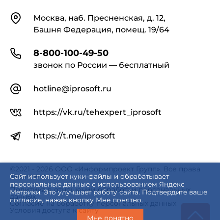
Контакты
Москва, наб. Пресненская, д. 12,
Башня Федерация, помещ. 19/64
8-800-100-49-50
звонок по России — бесплатный
hotline@iprosoft.ru
https://vk.ru/tehexpert_iprosoft
https://t.me/iprosoft
©2021 - 2026 ООО «Информпроект Групп». Все права
защищены.
Сайт использует куки-файлы и обрабатывает
персональные данные с использованием Яндекс
Политика в отношении обработки персональных
Метрики. Это улучшает работу сайта. Подтвердите ваше
данных
согласие, нажав кнопку Мне понятно.
Согласие на обработку персональных данных
Условия доступа к сайту
Мне понятно