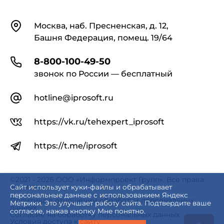
Контакты
Москва, наб. Пресненская, д. 12,
Башня Федерация, помещ. 19/64
8-800-100-49-50
звонок по России — бесплатный
hotline@iprosoft.ru
https://vk.ru/tehexpert_iprosoft
https://t.me/iprosoft
©2021 - 2026 ООО «Информпроект Групп». Все права
защищены.
Сайт использует куки-файлы и обрабатывает
персональные данные с использованием Яндекс
Политика в отношении обработки персональных
Метрики. Это улучшает работу сайта. Подтвердите ваше
данных
согласие, нажав кнопку Мне понятно.
Согласие на обработку персональных данных
Условия доступа к сайту