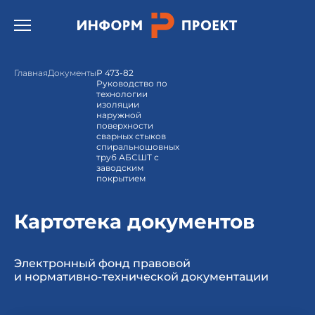
Открыть бургер меню.
Главная
Документы
Р 473-82
Руководство по
технологии
изоляции
наружной
поверхности
сварных стыков
спиральношовных
труб АБСШТ с
заводским
покрытием
Картотека документов
Электронный фонд правовой
и нормативно-технической документации