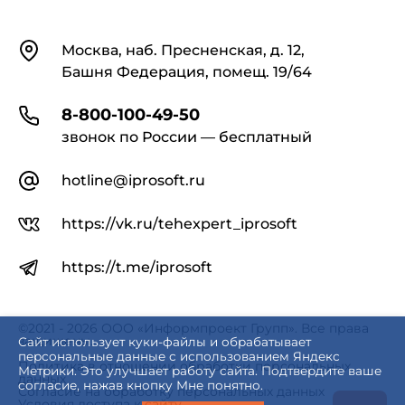
Контакты
Москва, наб. Пресненская, д. 12,
Башня Федерация, помещ. 19/64
8-800-100-49-50
звонок по России — бесплатный
hotline@iprosoft.ru
https://vk.ru/tehexpert_iprosoft
https://t.me/iprosoft
©2021 - 2026 ООО «Информпроект Групп». Все права
защищены.
Сайт использует куки-файлы и обрабатывает
персональные данные с использованием Яндекс
Политика в отношении обработки персональных
Метрики. Это улучшает работу сайта. Подтвердите ваше
данных
согласие, нажав кнопку Мне понятно.
Согласие на обработку персональных данных
Условия доступа к сайту