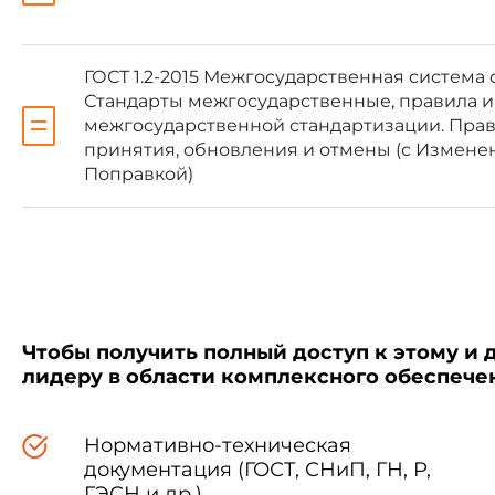
Азербайджан
Армения
ГОСТ 1.2-2015 Межгосударственная система 
Стандарты межгосударственные, правила 
межгосударственной стандартизации. Прав
Беларусь
принятия, обновления и отмены (с Изменени
Киргизия
Поправкой)
Россия
Таджикистан
(Поправка. ИУС N 10-2021)
Чтобы получить полный доступ к этому и 
лидеру в области комплексного обеспеч
4 Приказом Федеральног
межгосударственный стандарт 
с 1 января 2020 г.
Нормативно-техническая
документация (ГОСТ, СНиП, ГН, Р,
ГЭСН и др.)
5 ВЗАМЕН
ГОСТ 18105-20