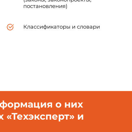
постановления)
Классификаторы и словари
нформация о них
х «Техэксперт» и