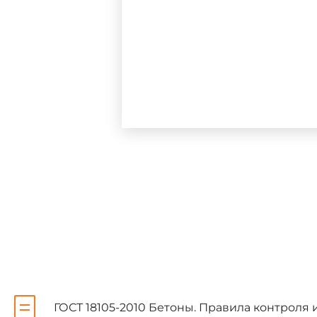
Сведения
о
стандарте
1 РАЗРАБОТАН Научно-иссл
им.А.А.Гвоздева (НИИЖБ им.А.
2 ВНЕСЕН Техническим ком
3 ПРИНЯТ Межгосударствен
54)
За принятие проголосовал
Краткое наименование стра
(ИСО 3166) 004-97
ГОСТ 18105-2010 Бетоны. Правила контроля