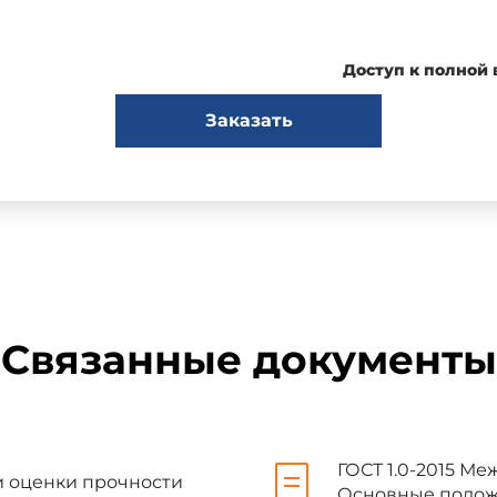
Доступ к полной
едовательским, проектно-конструкторским и технологическим инс
Заказать
А.Гвоздева) - структурным подразделением АО "НИЦ "Строительств
итетом ТК 465 "Строительство"
ным советом по стандартизации, метрологии и сертификации (пр
Связанные документы
и:
ны по МК
Код страны по
Сокращенное наименов
ГОСТ 1.0-2015 Ме
МК (ИСО 3166) 004-97
по ста
 и оценки прочности
Основные полож