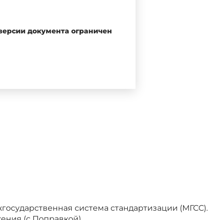
 версии документа ограничен
титутом бетона и железобетона
о"
отокол от 29 ноября 2018 г. N
ание национального органа
жгосударственная система стандартизации (МГСС).
ндартизации
ения (с Поправкой)