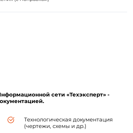
н по стандартизации и
 Армения
 Беларусь
Информационной сети «Техэксперт» -
документацией.
 12 апреля 2019 г. N 130-ст
тандарта Российской Федерации
Технологическая документация
(чертежи, схемы и др.)