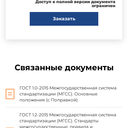
Доступ к полной версии документа
принятия, обновления и отмены"
ограничен
Заказать
Сведения о стандарте
1 РАЗРАБОТАН Структурным
подразделением АО "НИЦ "Строительство" -
Научно-исследовательским, проектно-
конструкторским и технологическим институтом
бетона и железобетона им.А.А.Гвоздева
Связанные документы
(НИИЖБ им.А.А.Гвоздева АО "НИЦ
"Строительство") при участии Центра ячеистых
бетонов, НП "Межрегиональная Северо-
Западная строительная палата"
ГОСТ 1.0-2015 Межгосударственная система
стандартизации (МГСС). Основные
положения (с Поправкой)
2 ВНЕСЕН Техническим комитетом по
стандартизации ТК 465 "Строительство"
ГОСТ 1.2-2015 Межгосударственная система
стандартизации (МГСС). Стандарты
межгосударственные, правила и
3 ПРИНЯТ Межгосударственным советом