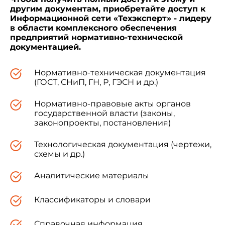
техническому регулированию и метрологии от
другим документам, приобретайте доступ к
12 апреля 2019 г. N 131-ст межгосударственный
Информационной сети «Техэксперт» - лидеру
стандарт ГОСТ 19570-2018 введен в действие в
в области комплексного обеспечения
качестве национального стандарта Российской
предприятий нормативно-технической
Федерации с 1 сентября 2019 г.
документацией.
Нормативно-техническая документация
5 Настоящий стандарт разработан с учетом
(ГОСТ, СНиП, ГН, Р, ГЭСН и др.)
основных нормативных положений
европейского стандарта EN 12602:2008*
Нормативно-правовые акты органов
"Железобетонные компоненты заводского
государственной власти (законы,
изготовления из автоклавного ячеистого
законопроекты, постановления)
бетона" ("Prefabricated reinforced components of
autoclaved aerated concrete", NEQ)
Технологическая документация (чертежи,
схемы и др.)
________________
* Доступ к международным и зарубежным
Аналитические материалы
документам, упомянутым в тексте, можно
получить, обратившись в Службу поддержки
пользователей. - Примечание изготовителя
Классификаторы и словари
базы данных.
Справочная информация