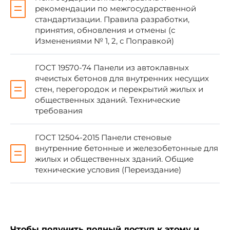
рекомендации по межгосударственной
по стандартизации, метрологии и
стандартизации. Правила разработки,
сертификации (протокол от 20 декабря 2018 г.
N 114-П)
принятия, обновления и отмены (с
Изменениями № 1, 2, с Поправкой)
За принятие проголосовали
ГОСТ 19570-74 Панели из автоклавных
ячеистых бетонов для внутренних несущих
стен, перегородок и перекрытий жилых и
общественных зданий. Технические
Краткое наименование
Код страны по МК
требования
страны по МК (ИСО 3166)
(ИСО 3166) 004-97
004-97
ГОСТ 12504-2015 Панели стеновые
Армения
AM
Минэ
внутренние бетонные и железобетонные для
жилых и общественных зданий. Общие
Киргизия
KG
Кырг
технические условия (Переиздание)
Россия
RU
Росс
Таджикистан
TJ
Тадж
4 Приказом Федерального агентства по
Чтобы получить полный доступ к этому и