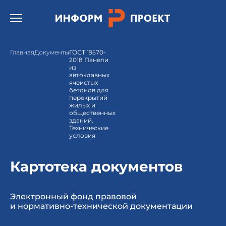
Открыть бургер меню.
Главная
Документы
ГОСТ 19570-
2018 Панели
из
автоклавных
ячеистых
бетонов для
перекрытий
жилых и
общественных
зданий.
Технические
условия
Картотека документов
Электронный фонд правовой
и нормативно-технической документации