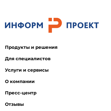
бетона и предназначаемые для междуэтажных
и чердачных перекрытий жилых и
общественных зданий с относительной
влажностью воздуха помещений не более 75%,
эксплуатируемые в обычных условиях в
неагрессивной среде.
Панели применяют в зданиях с учетом
Продукты и решения
предела огнестойкости и предела
распространения огня в несущих
междуэтажных и чердачных перекрытиях
Для специалистов
согласно требованиям действующих
нормативных документов* и технической
Услуги и сервисы
документации в зависимости от требуемой
огнестойкости здания.
О компании
Пресс-центр
Отзывы