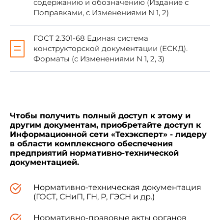
настоящему стандарту публикуется в
содержанию и обозначению (Издание с
ежегодном (по состоянию на 1 января
Поправками, с Изменениями N 1, 2)
текущего года) информационном указателе
"Национальные стандарты", а официальный
ГОСТ 2.301-68 Единая система
текст изменений и поправок-в ежемесячном
конструкторской документации (ЕСКД).
информационном указателе "Национальные
Форматы (с Изменениями N 1, 2, 3)
стандарты". В случае пересмотра (замены)
или отмены настоящего стандарта
соответствующее уведомление будет
опубликовано в ближайшем выпуске
ежемесячного информационного указателя
"Национальные стандарты".
Чтобы получить полный доступ к этому и
Соответствующая информация,
другим документам, приобретайте доступ к
уведомление и тексты размещаются также
Информационной сети «Техэксперт» - лидеру
в информационной системе общего
в области комплексного обеспечения
пользования - на официальном сайте
предприятий нормативно-технической
Федерального агентства по техническому
документацией.
регулированию и метрологии в сети
Интернет (www.rst.gov.ru)
Нормативно-техническая документация
(ГОСТ, СНиП, ГН, Р, ГЭСН и др.)
Нормативно-правовые акты органов
1 Область применения