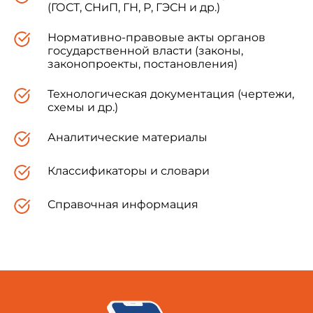
(ГОСТ, СНиП, ГН, Р, ГЭСН и др.)
Нормативно-правовые акты органов
государственной власти (законы,
Казахстан
KZ
Гос
законопроекты, постановления)
Технологическая документация (чертежи,
Кыргызстан
KG
Кыр
схемы и др.)
Аналитические материалы
Таджикистан
TJ
Тад
Классификаторы и словари
4 Настоящий стандарт модифицирован по
Справочная информация
отношению международному стандарту ISO
8288:1986* Water quality - Determination of
cobalt, nickel, copper, zinc, cadmium and lead -
Flame atomic absorption spectrometric methods
(Качество воды. Определение кобальта, никеля,
меди, цинка, кадмия и свинца. Пламенные
атомно-абсорбционные спектрометрические
методы) с дополнительными требованиями,