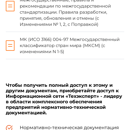
рекомендации по межгосударственной
1 ПОДГОТОВЛЕН Республиканским
стандартизации. Правила разработки,
государственным предприятием "Казахстанский
институт стандартизации и сертификации"
принятия, обновления и отмены (с
Изменениями № 1, 2, с Поправкой)
2 ВНЕСЕН Комитетом технического
регулирования и метрологии Министерства по
МК (ИСО 3166) 004-97 Межгосударственный
инвестициям и развитию Республики Казахстан
классификатор стран мира (МКСМ) (с
изменениями N 1-5)
3 ПРИНЯТ Евразийским советом по
стандартизации, метрологии и сертификации
по результатам голосования в АИС МГС
(протоколом от 29 сентября 2015 г. N 80-П)
За принятие проголосовали:
Чтобы получить полный доступ к этому и
другим документам, приобретайте доступ к
Информационной сети «Техэксперт» - лидеру
Краткое наименование
Код страны по
в области комплексного обеспечения
страны по
МК (ИСО 3166)
предприятий нормативно-технической
004-97
МК (ИСО 3166) 004-
документацией.
97
Нормативно-техническая документация
Беларусь
BY
Гос